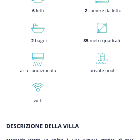
6
letti
2
camere da letto
2
bagni
85
metri quadrati
aria condizionata
private pool
wi-fi
DESCRIZIONE DELLA VILLA