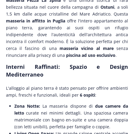
Masseria Pezza La Spina
è una dimora storica di rara
bellezza situata nel cuore della campagna di
Ostuni
, a soli
1,5 km dalle acque cristalline del Mare Adriatico. Questa
masseria in affitto in Puglia
offre l'intero appartamento al
piano terra, garantendo ai suoi ospiti un rifugio
indipendente dove l'autenticità dell'architettura antica
incontra il comfort moderno. È la soluzione perfetta per chi
cerca il fascino di una
masseria vicino al mare
senza
rinunciare alla privacy di una
piscina ad uso esclusivo
.
Interni Raffinati: Spazio e Design
Mediterraneo
L'alloggio al piano terra è stato pensato per offrire ambienti
ampi, freschi e funzionali, ideali per
6 ospiti
:
Zona Notte:
La masseria dispone di
due camere da
letto
curate nei minimi dettagli. Una spaziosa camera
matrimoniale con bagno en-suite e una camera doppia
(con letti unibili), perfetta per famiglie o coppie.
Living Open Space:
Un grande salone centrale accoglie