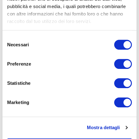
pubblicità e social media, i quali potrebbero combinarle
con altre informazioni che hai fornito loro o che hanno
raccolto dal tuo utilizzo dei loro servizi.
Masseria Pezza La
VEDI ALTRE
(30)
Selezione
Spina con Piscina
Necessari
del
consenso
Privata a due passi
CAMERE DA LETTO E BAGNI
Preferenze
dal Mare di Ostuni
SERVIZI
Statistiche
OSTUNI
ESPERIENZE
Marketing
POSIZIONE
Mostra dettagli