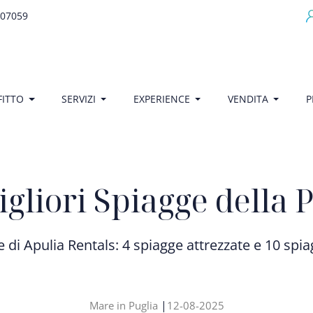
707059
egamenu
FITTO
SERVIZI
EXPERIENCE
VENDITA
P
gliori Spiagge della 
e di Apulia Rentals: 4 spiagge attrezzate e 10 spia
|
Mare in Puglia
12-08-2025