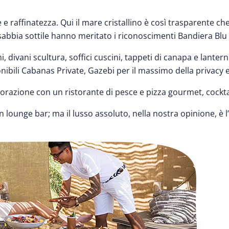
le e raffinatezza. Qui il mare cristallino è così trasparente che
sabbia sottile hanno meritato i riconoscimenti Bandiera Blu 
i, divani scultura, soffici cuscini, tappeti di canapa e lante
onibili Cabanas Private, Gazebi per il massimo della privacy e 
 ristorazione con un ristorante di pesce e pizza gourmet, cock
lounge bar; ma il lusso assoluto, nella nostra opinione, è l’