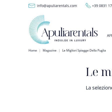
Salta al contenuto principale
info@apuliarentals.com
+39 0831 1
M
AF
Briciole di pane
Home
Magazine
Le Migliori Spiagge Della Puglia
Le mi
La selezion