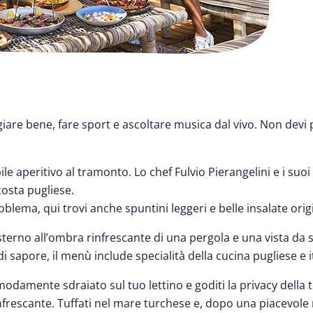
iare bene, fare sport e ascoltare musica dal vivo. Non devi pen
 aperitivo al tramonto. Lo chef Fulvio Pierangelini e i suoi 
 costa pugliese.
lema, qui trovi anche spuntini leggeri e belle insalate origi
esterno all’ombra rinfrescante di una pergola e una vista da
di sapore, il menù include specialità della cucina pugliese e i
modamente sdraiato sul tuo lettino e goditi la privacy della
rescante. Tuffati nel mare turchese e, dopo una piacevole 