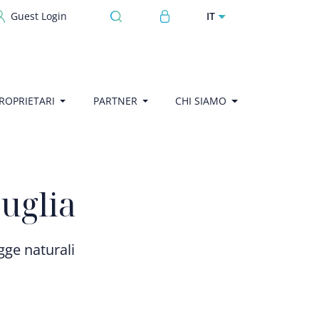
User account menu
IT
Guest Login
ROPRIETARI
PARTNER
CHI SIAMO
Puglia
gge naturali