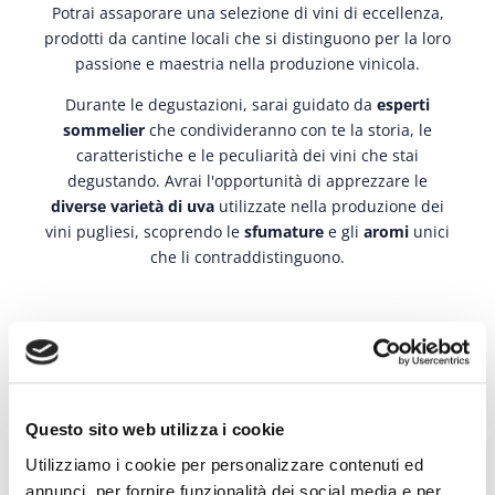
Potrai assaporare una selezione di vini di eccellenza,
prodotti da cantine locali che si distinguono per la loro
passione e maestria nella produzione vinicola.
Durante le degustazioni, sarai guidato da
esperti
sommelier
che condivideranno con te la storia, le
caratteristiche e le peculiarità dei vini che stai
degustando. Avrai l'opportunità di apprezzare le
diverse varietà di uva
utilizzate nella produzione dei
vini pugliesi, scoprendo le
sfumature
e gli
aromi
unici
che li contraddistinguono.
A chi si rivolge?
Il nostro servizio di degustazioni di vini in Puglia si
Questo sito web utilizza i cookie
rivolge a tutti gli amanti del vino e agli appassionati
Utilizziamo i cookie per personalizzare contenuti ed
della cultura enogastronomica. Che tu sia un
esperto
annunci, per fornire funzionalità dei social media e per
sommelier
o un
novizio curioso
, saremo lieti di farti