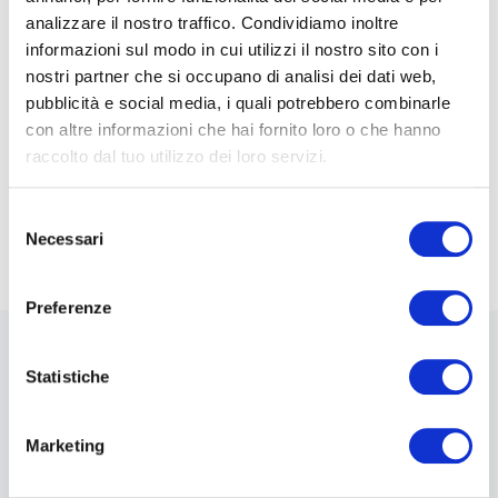
analizzare il nostro traffico. Condividiamo inoltre
vivere un'esperienza indimenticabile nel mondo dei
informazioni sul modo in cui utilizzi il nostro sito con i
vini pugliesi.
nostri partner che si occupano di analisi dei dati web,
Le nostre degustazioni si svolgono in atmosfere
pubblicità e social media, i quali potrebbero combinarle
suggestive, come cantine storiche o scenari
con altre informazioni che hai fornito loro o che hanno
panoramici, che aggiungono un tocco di magia
raccolto dal tuo utilizzo dei loro servizi.
all'esperienza. Ti permetteranno di conoscere da vicino
i processi di produzione e di apprezzare appieno la
Selezione
bellezza e l'arte che si celano dietro ai vini pugliesi.
Necessari
del
consenso
Preferenze
Statistiche
I dettagli dell'esperienza
Marketing
minimo preavviso:
momento della
prenotazione o successivamente - NO