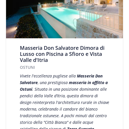
Masseria Don Salvatore Dimora di
Lusso con Piscina a Sfioro e Vista
Valle d'Itria
OSTUNI
Vivete l'eccellenza pugliese alla
Masseria Don
Salvatore
, una prestigiosa
masseria in affitto a
Ostuni
. Situata in una posizione dominante alle
pendici della Valle d’Itria, questa dimora di
design reinterpreta l'architettura rurale in chiave
moderna, celebrando il candore del bianco
tradizionale ostunese. A pochi minuti dal centro
storico della "Città Bianca" e dalle acque
cristalline della riserva di
Torre Guaceto
,