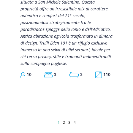
situata a San Michele Salentino. Questa
proprietà offre un irresistibile mix di carattere
autentico e comfort del 21° secolo,
posizionandosi strategicamente tra le
paradisiache spiagge dello Ionio e dell'Adriatico.
Antica abitazione agricola trasformata in dimora
di design, Trulli Eden 101 è un rifugio esclusivo
immerso in una selva di ulivi secolari, ideale per
chi cerca privacy, stile e tramonti indimenticabili
sulla campagna pugliese.
110
10
3
3
Paginazione
Pagina attuale
Page
Page
Page
1
2
3
4