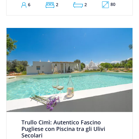
80
6
2
2
Trullo Cimì: Autentico Fascino
Pugliese con Piscina tra gli Ulivi
Secolari