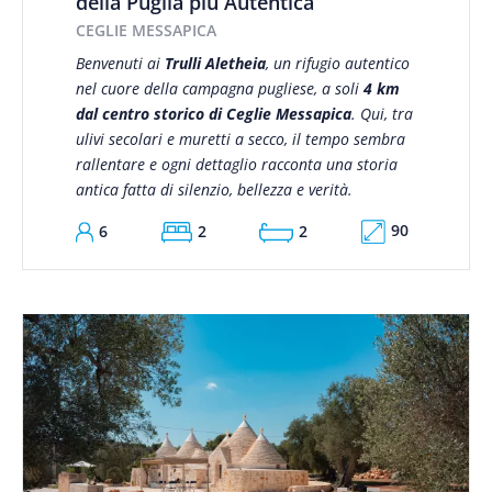
della Puglia più Autentica
CEGLIE MESSAPICA
Benvenuti ai
Trulli Aletheia
, un rifugio autentico
nel cuore della campagna pugliese, a soli
4 km
dal centro storico di Ceglie Messapica
. Qui, tra
ulivi secolari e muretti a secco, il tempo sembra
rallentare e ogni dettaglio racconta una storia
antica fatta di silenzio, bellezza e verità.
90
6
2
2