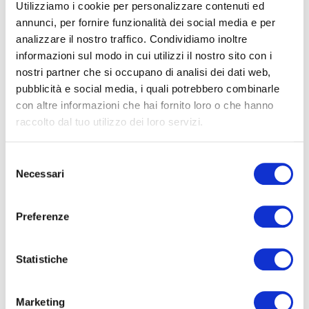
Utilizziamo i cookie per personalizzare contenuti ed
Trulli Colebè Charme Barocco e
annunci, per fornire funzionalità dei social media e per
Relax in Trulli con Piscina a Martina
analizzare il nostro traffico. Condividiamo inoltre
Franca
informazioni sul modo in cui utilizzi il nostro sito con i
MARTINA FRANCA
nostri partner che si occupano di analisi dei dati web,
Immergetevi nell'incanto della Valle d'Itria ai
pubblicità e social media, i quali potrebbero combinarle
Trulli Colebè
, una splendida
villa con trulli in
con altre informazioni che hai fornito loro o che hanno
affitto a Martina Franca
. Questa dimora è il
raccolto dal tuo utilizzo dei loro servizi.
connubio perfetto tra storia, natura e raffinato
charme pugliese. Situata a soli 2,5 km dal centro
Selezione
storico di Martina Franca — celebre in tutto il
Necessari
del
mondo per il suo barocco opulento e la sua
tradizione enogastronomica — la proprietà offre
consenso
un’esperienza di vacanza autentica e rigenerante,
Preferenze
circondata dalla bellezza incontaminata della
campagna pugliese.
Statistiche
70
6
2
1
Marketing