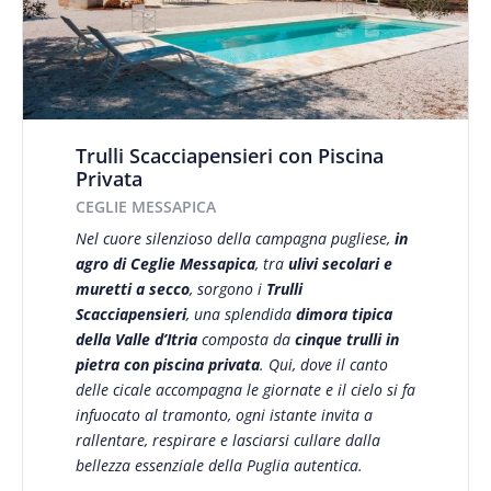
Trulli Scacciapensieri con Piscina
Privata
CEGLIE MESSAPICA
Nel cuore silenzioso della campagna pugliese,
in
agro di Ceglie Messapica
, tra
ulivi secolari e
muretti a secco
, sorgono i
Trulli
Scacciapensieri
, una splendida
dimora tipica
della Valle d’Itria
composta da
cinque trulli in
pietra con piscina privata
. Qui, dove il canto
delle cicale accompagna le giornate e il cielo si fa
infuocato al tramonto, ogni istante invita a
rallentare, respirare e lasciarsi cullare dalla
bellezza essenziale della Puglia autentica.