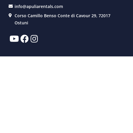
info@apuliarentals.com
Corso Camillo Benso Conte di Cavour 29, 72017
Ostuni
AFFITTO
SERVIZI
EXPERIENCE
VENDITA - PROPRIETARI - CHI SIAMO
VENDITA
PROPRIETARI
CHI SIAMO