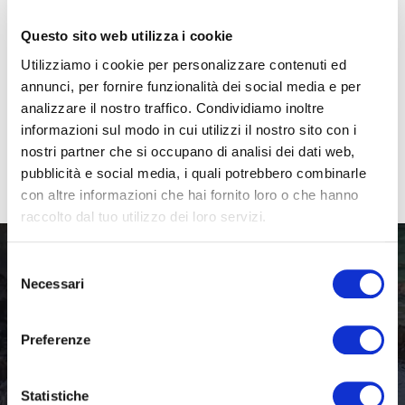
Guida mese per mese
Scegliere la stagione perfetta in Puglia:
Questo sito web utilizza i cookie
quando prenotare?
Utilizziamo i cookie per personalizzare contenuti ed
La Puglia non è più solo una destinazione estiva. Con il
annunci, per fornire funzionalità dei social media e per
suo clima mediterraneo mite e 800 km di costa, il
analizzare il nostro traffico. Condividiamo inoltre
"Tacco d'Italia" offre una magia completamente
informazioni sul modo in cui utilizzi il nostro sito con i
diversa a seconda di quando deciderai di atterrare.
nostri partner che si occupano di analisi dei dati web,
best time to visit Puglia
16 Febbraio 2026
pubblicità e social media, i quali potrebbero combinarle
con altre informazioni che hai fornito loro o che hanno
raccolto dal tuo utilizzo dei loro servizi.
Selezione
Necessari
del
Basta uno sguardo per
consenso
innamorarsi della Puglia
Preferenze
Iscriviti alla nostra newsletter per scoprire
Statistiche