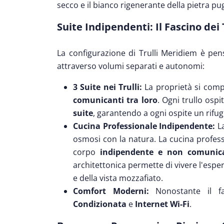
secco e il bianco rigenerante della pietra pug
Suite Indipendenti: Il Fascino dei T
La configurazione di Trulli Meridiem è pensa
attraverso volumi separati e autonomi:
3 Suite nei Trulli:
La proprietà si com
comunicanti tra loro
. Ogni trullo osp
suite
, garantendo a ogni ospite un rifug
Cucina Professionale Indipendente:
La
osmosi con la natura. La cucina profess
corpo
indipendente e non comunic
architettonica permette di vivere l'espe
e della vista mozzafiato.
Comfort Moderni:
Nonostante il f
Condizionata
e
Internet Wi-Fi
.