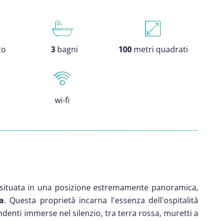
to
3
bagni
100
metri quadrati
wi-fi
situata in una posizione estremamente panoramica,
ia
. Questa proprietà incarna l'essenza dell'ospitalità
ndenti immerse nel silenzio, tra terra rossa, muretti a