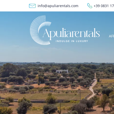
Salta al contenuto principale
info@apuliarentals.com
+39 0831 1
M
AF