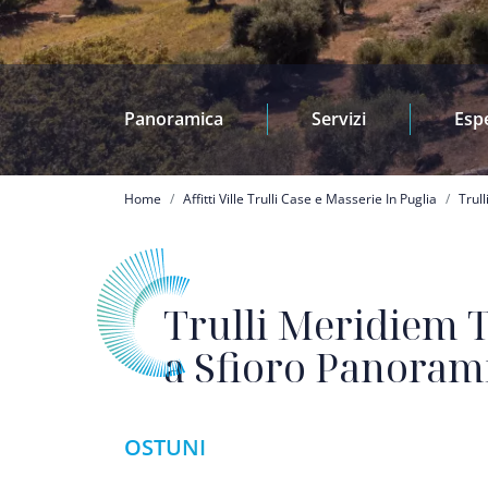
Panoramica
Servizi
Esp
Briciole di pane
Home
Affitti Ville Trulli Case e Masserie In Puglia
Trul
Trulli Meridiem T
a Sfioro Panoram
OSTUNI