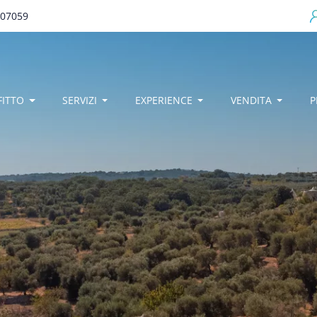
707059
egamenu
FITTO
SERVIZI
EXPERIENCE
VENDITA
P