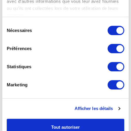
avec d'autres informations que vous leur avez fournies
ou qu'ils ont collectées lors de votre utilisation de leurs
Trullo Tramonto :
services.
Sélection
Charme Traditionnel
VOIR LES AUTRES
(27)
Nécessaires
du
consentement
et Piscine au Sel à San
Préférences
Michele Salentino
CHAMBRES ET SALLES DE BAINS
Statistiques
SAN MICHELE SALENTINO
PRESTATIONS DE SERVICE
Marketing
EXPÉRIENCES
Afficher les détails
POSITION
Tout autoriser
CONDITIONS DE PAIEMENT ET