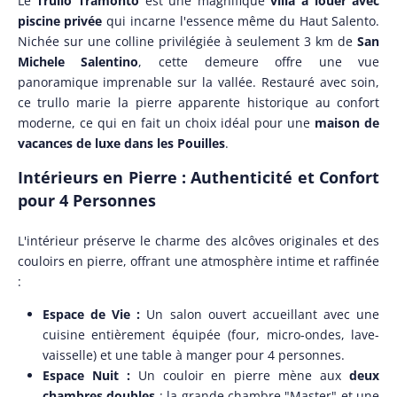
Le
Trullo Tramonto
est une magnifique
villa à louer avec
piscine privée
qui incarne l'essence même du Haut Salento.
Nichée sur une colline privilégiée à seulement 3 km de
San
Michele Salentino
, cette demeure offre une vue
panoramique imprenable sur la vallée. Restauré avec soin,
ce trullo marie la pierre apparente historique au confort
moderne, ce qui en fait un choix idéal pour une
maison de
vacances de luxe dans les Pouilles
.
Intérieurs en Pierre : Authenticité et Confort
pour 4 Personnes
L'intérieur préserve le charme des alcôves originales et des
couloirs en pierre, offrant une atmosphère intime et raffinée
:
Espace de Vie :
Un salon ouvert accueillant avec une
cuisine entièrement équipée (four, micro-ondes, lave-
vaisselle) et une table à manger pour 4 personnes.
Espace Nuit :
Un couloir en pierre mène aux
deux
chambres doubles
: la grande chambre "Master" et une