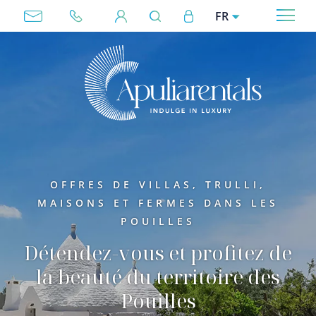
Aller au contenu principal
User account menu
FR
Megamenu
OFFRES DE VILLAS, TRULLI,
MAISONS ET FERMES DANS LES
POUILLES
Détendez-vous et profitez de
la beauté du territoire des
Pouilles