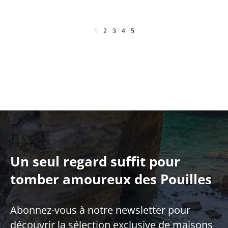
Pagination
Page courante
Page
Page
Page
Page
1
2
3
4
5
Un seul regard suffit pour
tomber amoureux des Pouilles
Abonnez-vous à notre newsletter pour
découvrir la sélection exclusive de maisons