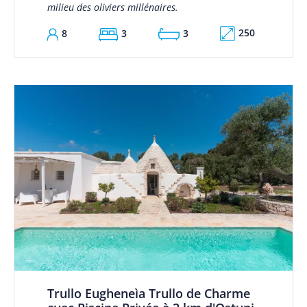
milieu des oliviers millénaires.
250
8
3
3
Trullo Eugheneìa Trullo de Charme