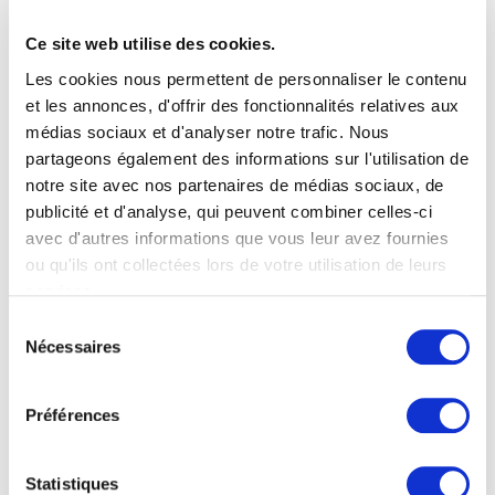
Ce site web utilise des cookies.
Les cookies nous permettent de personnaliser le contenu
et les annonces, d'offrir des fonctionnalités relatives aux
médias sociaux et d'analyser notre trafic. Nous
partageons également des informations sur l'utilisation de
Casale Citrignano Masseria de
notre site avec nos partenaires de médias sociaux, de
Prestige avec Piscine entre Ostuni
publicité et d'analyse, qui peuvent combiner celles-ci
et le Salento
avec d'autres informations que vous leur avez fournies
OSTUNI
ou qu'ils ont collectées lors de votre utilisation de leurs
Découvrez l'élégance intemporelle des Pouilles à
services.
la
Masseria Citrignano
, une
masseria de luxe à
Sélection
louer
située dans un cadre privilégié entre
Nécessaires
du
Ostuni et San Michele Salentino. Cette propriété
consentement
historique, magnifiquement restaurée, incarne
l'alliance parfaite entre tradition rurale et
Préférences
confort moderne. À seulement 14 km des plages
sauvages de la réserve de
Torre Guaceto
, c'est le
Statistiques
refuge idéal pour ceux qui recherchent