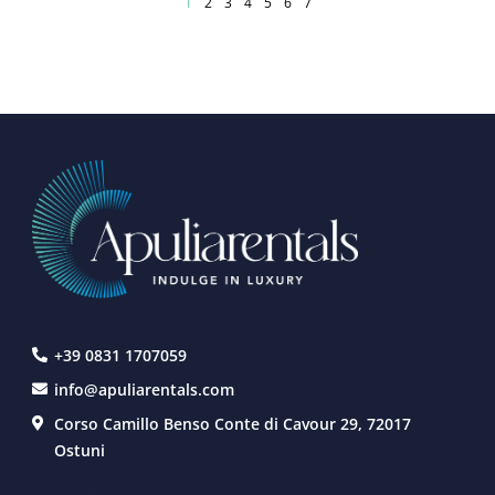
Page courante
Page
Page
Page
Page
Page
Page
1
2
3
4
5
6
7
+39 0831 1707059
info@apuliarentals.com
Corso Camillo Benso Conte di Cavour 29, 72017
Ostuni