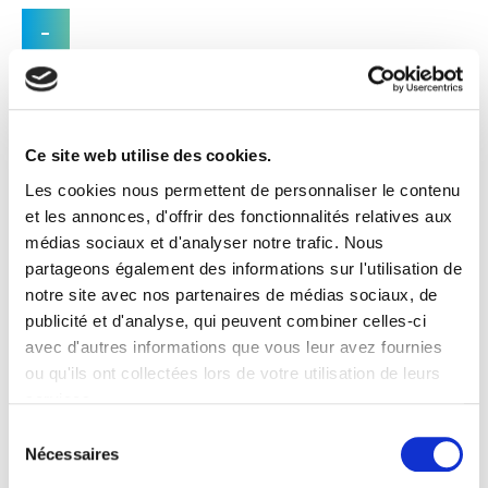
Qui est Apuliarentals?
Apuliarentals.com vous présente une sélection rigoureuse
de maisons de vacances dans la région du Haut Salento et
Ce site web utilise des cookies.
de la Vallée d'Itria, pour satisfaire votre désir de détente et
Les cookies nous permettent de personnaliser le contenu
de plaisir. Nos clients pourront choisir entre la location ou la
et les annonces, d'offrir des fonctionnalités relatives aux
vente de villas en bord de mer à Ostuni, de villas à la
médias sociaux et d'analyser notre trafic. Nous
campagne ou de maisons à louer dans le centre historique
partageons également des informations sur l'utilisation de
de la Ville Blanche ; Des vacances dans des fermes de rêve,
notre site avec nos partenaires de médias sociaux, de
de luxueuses villas historiques et d'anciennes fermes à
publicité et d'analyse, qui peuvent combiner celles-ci
louer pour un séjour plein de charme et de tradition.
avec d'autres informations que vous leur avez fournies
Montre plus
ou qu'ils ont collectées lors de votre utilisation de leurs
services.
Sélection
Nécessaires
du
consentement