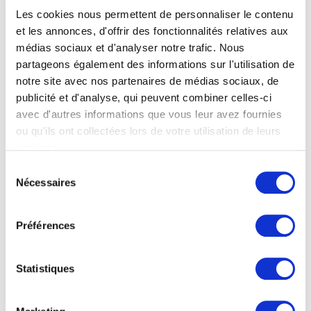
séjourner dans une
villa de luxe avec piscine à
Les cookies nous permettent de personnaliser le contenu
débordement
et les annonces, d'offrir des fonctionnalités relatives aux
médias sociaux et d'analyser notre trafic. Nous
profiter de
vues sur la mer et sur Ostuni
partageons également des informations sur l'utilisation de
disposer de
deux unités indépendantes parfaitement
notre site avec nos partenaires de médias sociaux, de
organisées
publicité et d'analyse, qui peuvent combiner celles-ci
avec d'autres informations que vous leur avez fournies
vivre les Pouilles de manière
authentique, élégante et
ou qu'ils ont collectées lors de votre utilisation de leurs
confidentielle
Luisa Luxury Lamia
services.
Une propriété pensée pour ceux qui recherchent
beauté,
Sélection
Villa avec piscine à
confort et identité territoriale
, dans l’une des destinations
Nécessaires
du
les plus emblématiques du sud de l’Italie.
consentement
débordement et vue
Préférences
sur Ostuni
Statistiques
OSTUNI