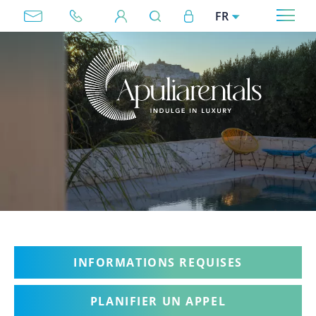
Aller au contenu principal
User account menu
FR
Megamenu
INFORMATIONS REQUISES
PLANIFIER UN APPEL