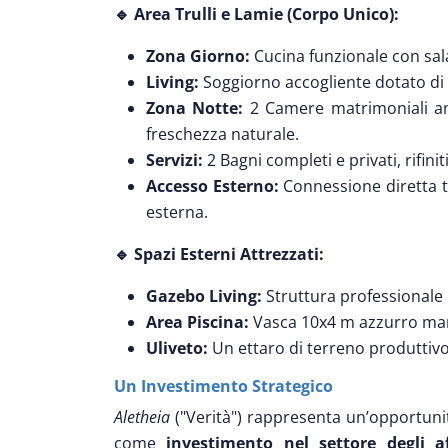
🔹 Area Trulli e Lamie (Corpo Unico):
Zona Giorno:
Cucina funzionale con sala
Living:
Soggiorno accogliente dotato di d
Zona Notte:
2 Camere matrimoniali amp
freschezza naturale.
Servizi:
2 Bagni completi e privati, rifinit
Accesso Esterno:
Connessione diretta tr
esterna.
🔹 Spazi Esterni Attrezzati:
Gazebo Living:
Struttura professionale 
Area Piscina:
Vasca 10x4 m azzurro mare
Uliveto:
Un ettaro di terreno produttivo
Un Investimento Strategico
Aletheia
("Verità") rappresenta un’opportun
come
investimento nel settore degli aff