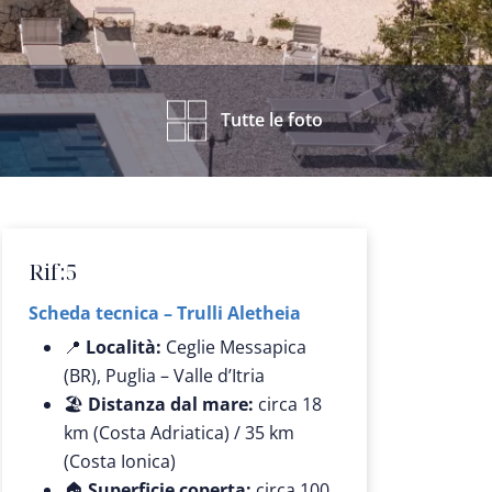
Tutte le foto
Rif:
5
Scheda tecnica – Trulli Aletheia
📍
Località:
Ceglie Messapica
(BR), Puglia – Valle d’Itria
🏖️
Distanza dal mare:
circa 18
km (Costa Adriatica) / 35 km
(Costa Ionica)
🏠
Superficie coperta:
circa 100