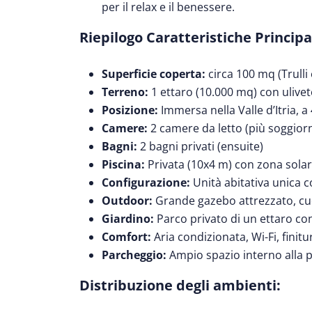
per il relax e il benessere.
Riepilogo Caratteristiche Principa
Superficie coperta:
circa 100 mq (Trulli 
Terreno:
1 ettaro (10.000 mq) con ulive
Posizione:
Immersa nella Valle d’Itria, a
Camere:
2 camere da letto (più soggior
Bagni:
2 bagni privati (ensuite)
Piscina:
Privata (10x4 m) con zona sola
Configurazione:
Unità abitativa unica c
Outdoor:
Grande gazebo attrezzato, cuc
Giardino:
Parco privato di un ettaro con
Comfort:
Aria condizionata, Wi-Fi, finitur
Parcheggio:
Ampio spazio interno alla 
Distribuzione degli ambienti: