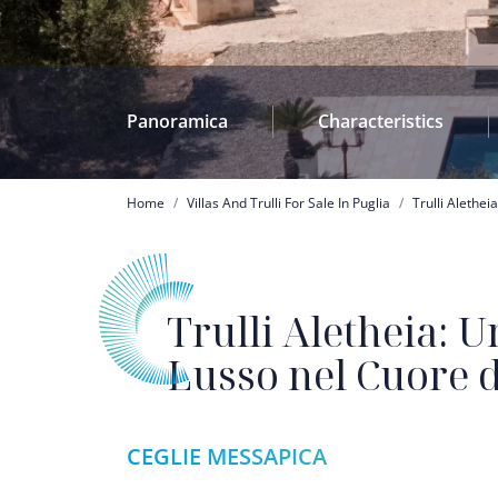
Panoramica
Characteristics
Briciole di pane
Home
Villas And Trulli For Sale In Puglia
Trulli Alethei
Trulli Aletheia: U
Lusso nel Cuore de
CEGLIE MESSAPICA