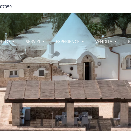
707059
egamenu
FITTO
SERVIZI
EXPERIENCE
VENDITA
P