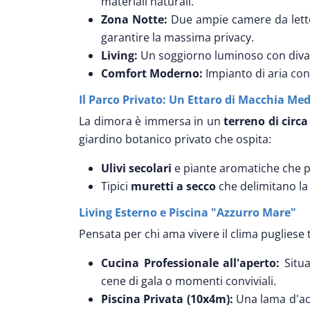
materiali naturali.
Zona Notte:
Due ampie camere da lett
garantire la massima privacy.
Living:
Un soggiorno luminoso con divano
Comfort Moderno:
Impianto di aria cond
Il Parco Privato: Un Ettaro di Macchia Me
La dimora è immersa in un
terreno di circ
giardino botanico privato che ospita:
Ulivi secolari
e piante aromatiche che p
Tipici
muretti a secco
che delimitano la
Living Esterno e Piscina "Azzurro Mare"
Pensata per chi ama vivere il clima pugliese 
Cucina Professionale all'aperto:
Situa
cene di gala o momenti conviviali.
Piscina Privata (10x4m):
Una lama d'acq