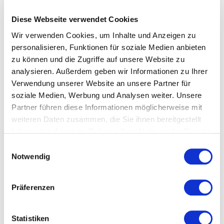
Diese Webseite verwendet Cookies
Wir verwenden Cookies, um Inhalte und Anzeigen zu
personalisieren, Funktionen für soziale Medien anbieten
zu können und die Zugriffe auf unsere Website zu
analysieren. Außerdem geben wir Informationen zu Ihrer
Verwendung unserer Website an unsere Partner für
soziale Medien, Werbung und Analysen weiter. Unsere
Partner führen diese Informationen möglicherweise mit
weiteren Daten zusammen, die Sie ihnen bereitgestellt
Villa Borghetto
haben oder die sie im Rahmen Ihrer Nutzung der Dienste
gesammelt haben.
Einwilligungsauswahl
Formica Luxusvilla
Notwendig
mit Pool in Ostuni
Präferenzen
mieten
ANDERE ANSEHEN
(50)
Statistiken