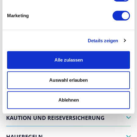
OSTUNI
SCHLAFZIMMER UND BADEZIMMER
Marketing
DIENSTLEISTUNGEN
Details zeigen
ERFAHRUNGEN
Alle zulassen
POSITION
Auswahl erlauben
ZAHLUNGS- UND
STORNIERUNGSBEDINGUNGEN
Ablehnen
KAUTION UND REISEVERSICHERUNG
HAUSREGELN