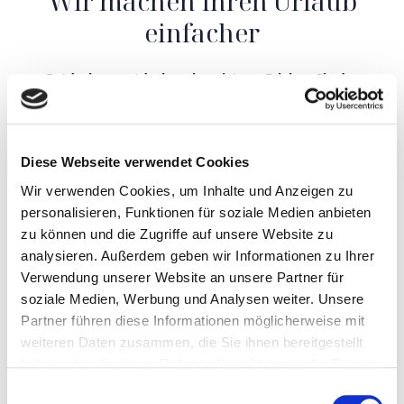
Wir machen Ihren Urlaub
einfacher
Entdecken, entdecken, begeistern: Erleben Sie das
authentische Apulien mit allen Annehmlichkeiten von
Apuliarentals.
Das Einzige, worum Sie sich während
Ihres Aufenthalts kümmern müssen, ist die Schaffung
wundervoller Erinnerungen.
Diese Webseite verwendet Cookies
Wir verwenden Cookies, um Inhalte und Anzeigen zu
personalisieren, Funktionen für soziale Medien anbieten
zu können und die Zugriffe auf unsere Website zu
analysieren. Außerdem geben wir Informationen zu Ihrer
Verwendung unserer Website an unsere Partner für
soziale Medien, Werbung und Analysen weiter. Unsere
Partner führen diese Informationen möglicherweise mit
weiteren Daten zusammen, die Sie ihnen bereitgestellt
haben oder die sie im Rahmen Ihrer Nutzung der Dienste
gesammelt haben.
Einwilligungsauswahl