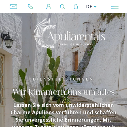
Direkt zum Inhalt
User account menu
DE
Megamenu
DIENSTLEISTUNGEN
Wir kümmern uns um alles
Lassen Sie sich vom unwiderstehlichen
Charme Apuliens verführen und schaffen
Sie unvergessliche Erinnerungen. Mit
unseren Zusatzleistungen kümmern wir