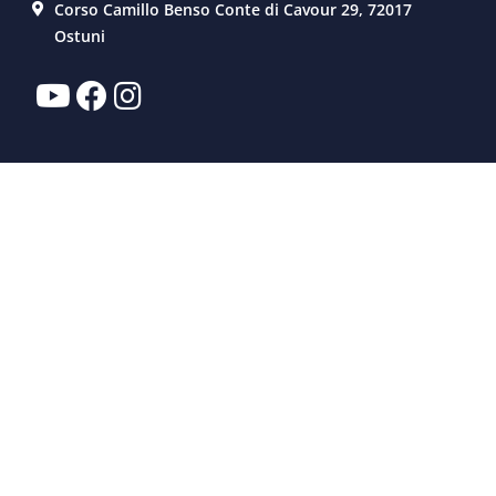
Corso Camillo Benso Conte di Cavour 29, 72017
Ostuni
FERIENVILLA
DIENSTLEISTUNGEN
ERFAHRUNG
KUNDENDIENST
VERKAUF
EIGENTÜMER
WER WIR SIND