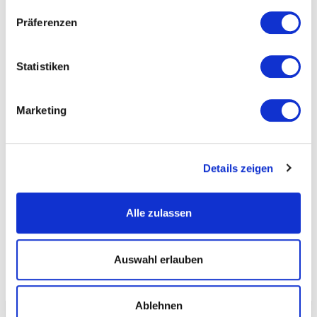
Präferenzen
OSTUNI
ZAHLUNGS- UND
STORNIERUNGSBEDINGUNGEN
Statistiken
KAUTION UND REISEVERSICHERUNG
Marketing
HAUSREGELN
Details zeigen
ZUSÄTZLICHE INFORMATION
Alle zulassen
Share villa
Auswahl erlauben
Ablehnen