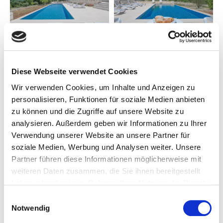
Diese Webseite verwendet Cookies
ANDERE ANSEHEN
(30)
Wir verwenden Cookies, um Inhalte und Anzeigen zu
personalisieren, Funktionen für soziale Medien anbieten
zu können und die Zugriffe auf unsere Website zu
analysieren. Außerdem geben wir Informationen zu Ihrer
SCHLAFZIMMER UND BADEZIMMER
Verwendung unserer Website an unsere Partner für
soziale Medien, Werbung und Analysen weiter. Unsere
DIENSTLEISTUNGEN
Partner führen diese Informationen möglicherweise mit
weiteren Daten zusammen, die Sie ihnen bereitgestellt
haben oder die sie im Rahmen Ihrer Nutzung der Dienste
ERFAHRUNGEN
gesammelt haben.
Einwilligungsauswahl
Notwendig
Villa Antares mit Pool
POSITION