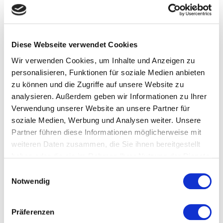
Diese Webseite verwendet Cookies
Wir verwenden Cookies, um Inhalte und Anzeigen zu
personalisieren, Funktionen für soziale Medien anbieten
zu können und die Zugriffe auf unsere Website zu
analysieren. Außerdem geben wir Informationen zu Ihrer
Verwendung unserer Website an unsere Partner für
soziale Medien, Werbung und Analysen weiter. Unsere
Partner führen diese Informationen möglicherweise mit
weiteren Daten zusammen, die Sie ihnen bereitgestellt
Trulli Zaccano:
haben oder die sie im Rahmen Ihrer Nutzung der Dienste
gesammelt haben.
Einwilligungsauswahl
Historisches Trulli-
Notwendig
Dorf mit Privat-SPA &
Präferenzen