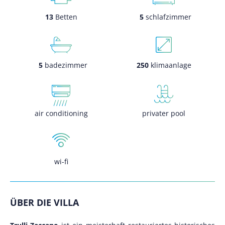
13
Betten
5
schlafzimmer
5
badezimmer
250
klimaanlage
air conditioning
privater pool
wi-fi
ÜBER DIE VILLA