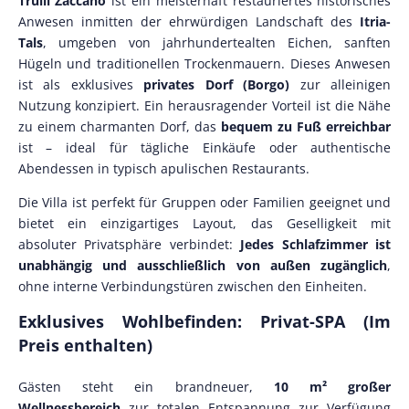
Trulli Zaccano
ist ein meisterhaft restauriertes historisches
Anwesen inmitten der ehrwürdigen Landschaft des
Itria-
Tals
, umgeben von jahrhundertealten Eichen, sanften
Hügeln und traditionellen Trockenmauern. Dieses Anwesen
ist als exklusives
privates Dorf (Borgo)
zur alleinigen
Nutzung konzipiert. Ein herausragender Vorteil ist die Nähe
zu einem charmanten Dorf, das
bequem zu Fuß erreichbar
ist – ideal für tägliche Einkäufe oder authentische
Abendessen in typisch apulischen Restaurants.
Die Villa ist perfekt für Gruppen oder Familien geeignet und
bietet ein einzigartiges Layout, das Geselligkeit mit
absoluter Privatsphäre verbindet:
Jedes Schlafzimmer ist
unabhängig und ausschließlich von außen zugänglich
,
ohne interne Verbindungstüren zwischen den Einheiten.
Exklusives Wohlbefinden: Privat-SPA (Im
Preis enthalten)
Gästen steht ein brandneuer,
10 m² großer
Wellnessbereich
zur totalen Entspannung zur Verfügung